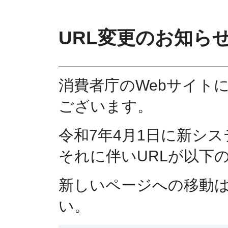
URL変更のお知ら
消費者庁のWebサイト
ございます。
令和7年4月1日に新シ
それに伴いURLが以下
新しいページへの移動
い。