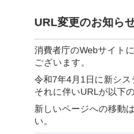
URL変更のお知ら
消費者庁のWebサイト
ございます。
令和7年4月1日に新シ
それに伴いURLが以下
新しいページへの移動
い。