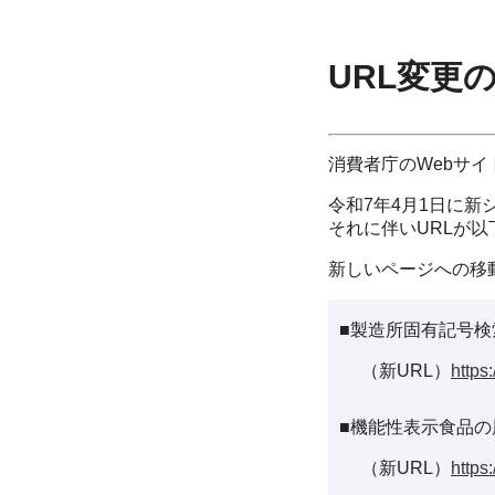
URL変更
消費者庁のWebサ
令和7年4月1日に新
それに伴いURLが
新しいページへの移
■製造所固有記号検
（新URL）
https
■機能性表示食品の
（新URL）
https