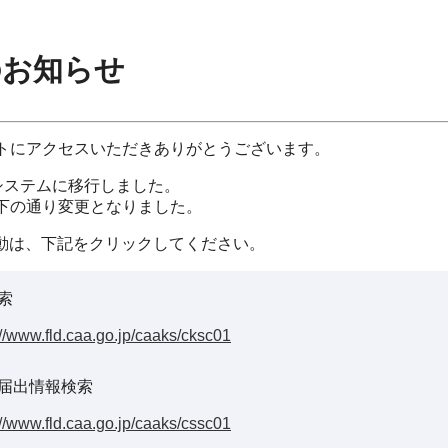
のお知らせ
イトにアクセスいただきありがとうございます。
システムに移行しました。
以下の通り変更となりました。
動は、下記をクリックしてください。
索
://www.fld.caa.go.jp/caaks/cksc01
届出情報検索
://www.fld.caa.go.jp/caaks/cssc01