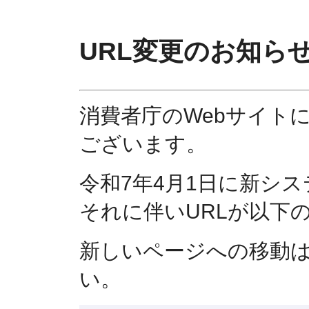
URL変更のお知ら
消費者庁のWebサイト
ございます。
令和7年4月1日に新シ
それに伴いURLが以下
新しいページへの移動
い。