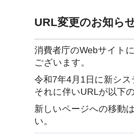
URL変更のお知ら
消費者庁のWebサイト
ございます。
令和7年4月1日に新シ
それに伴いURLが以下
新しいページへの移動
い。