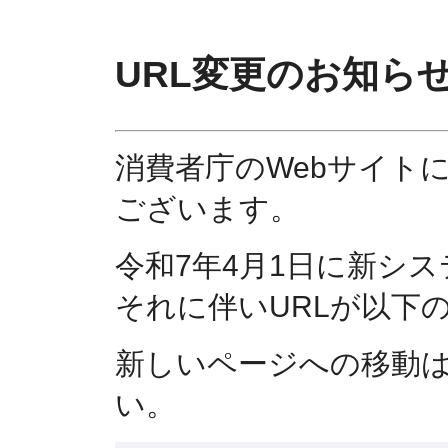
URL変更のお知ら
消費者庁のWebサイト
ございます。
令和7年4月1日に新シ
それに伴いURLが以下
新しいページへの移動
い。