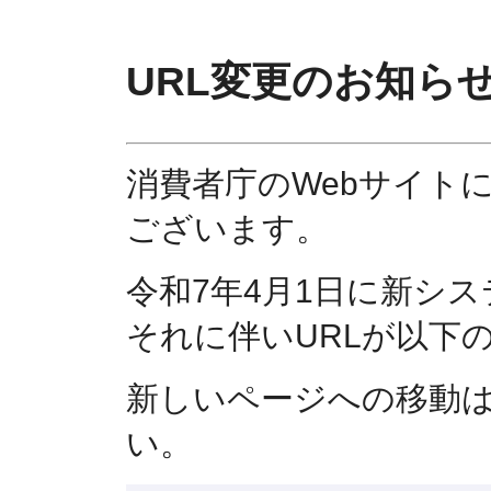
URL変更のお知ら
消費者庁のWebサイト
ございます。
令和7年4月1日に新シ
それに伴いURLが以下
新しいページへの移動
い。