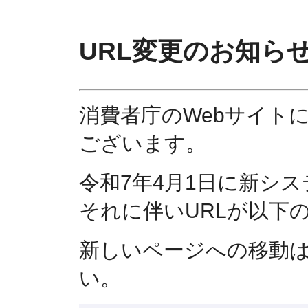
URL変更のお知ら
消費者庁のWebサイト
ございます。
令和7年4月1日に新シ
それに伴いURLが以下
新しいページへの移動
い。