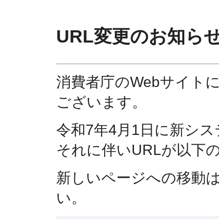
URL変更のお知ら
消費者庁のWebサイト
ございます。
令和7年4月1日に新シ
それに伴いURLが以下
新しいページへの移動
い。