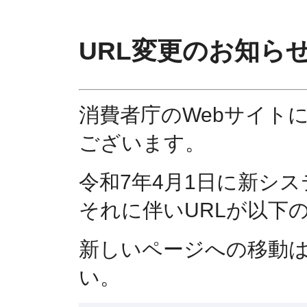
URL変更のお知ら
消費者庁のWebサイト
ございます。
令和7年4月1日に新シ
それに伴いURLが以下
新しいページへの移動
い。