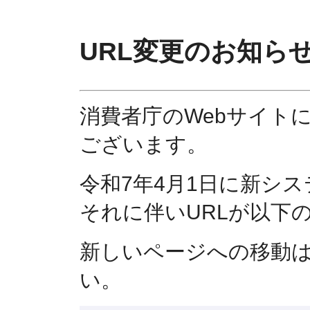
URL変更のお知ら
消費者庁のWebサイト
ございます。
令和7年4月1日に新シ
それに伴いURLが以下
新しいページへの移動
い。