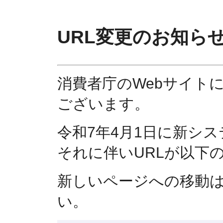
URL変更のお知ら
消費者庁のWebサイト
ございます。
令和7年4月1日に新シ
それに伴いURLが以下
新しいページへの移動
い。