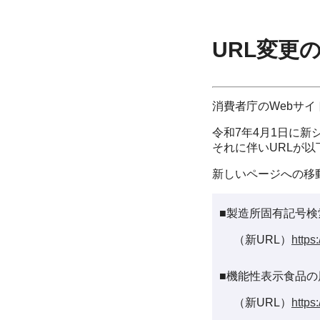
URL変更
消費者庁のWebサ
令和7年4月1日に新
それに伴いURLが
新しいページへの移
■製造所固有記号検
（新URL）
https
■機能性表示食品の
（新URL）
https