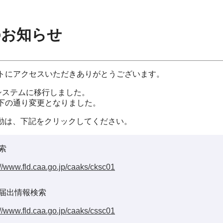
のお知らせ
イトにアクセスいただきありがとうございます。
システムに移行しました。
以下の通り変更となりました。
動は、下記をクリックしてください。
索
://www.fld.caa.go.jp/caaks/cksc01
届出情報検索
://www.fld.caa.go.jp/caaks/cssc01