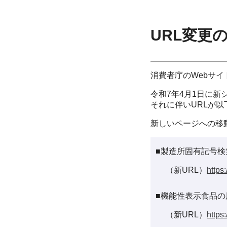
URL変更
消費者庁のWebサ
令和7年4月1日に新
それに伴いURLが
新しいページへの移
■製造所固有記号検
（新URL）
https
■機能性表示食品の
（新URL）
https