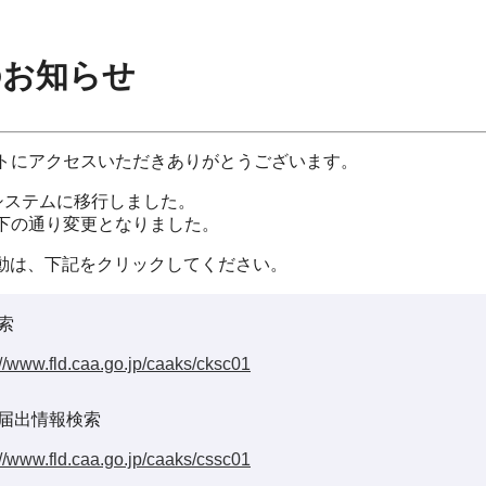
のお知らせ
イトにアクセスいただきありがとうございます。
システムに移行しました。
以下の通り変更となりました。
動は、下記をクリックしてください。
索
://www.fld.caa.go.jp/caaks/cksc01
届出情報検索
://www.fld.caa.go.jp/caaks/cssc01