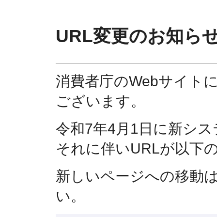
URL変更のお知ら
消費者庁のWebサイト
ございます。
令和7年4月1日に新シ
それに伴いURLが以下
新しいページへの移動
い。