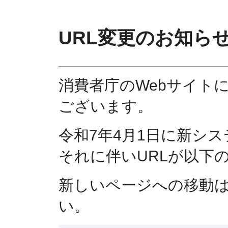
URL変更のお知ら
消費者庁のWebサイト
ございます。
令和7年4月1日に新シ
それに伴いURLが以下
新しいページへの移動
い。