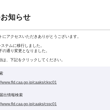
のお知らせ
イトにアクセスいただきありがとうございます。
システムに移行しました。
以下の通り変更となりました。
動は、下記をクリックしてください。
索
://www.fld.caa.go.jp/caaks/cksc01
届出情報検索
://www.fld.caa.go.jp/caaks/cssc01