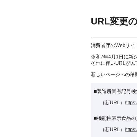
URL変更
消費者庁のWebサ
令和7年4月1日に新
それに伴いURLが
新しいページへの移
■製造所固有記号検
（新URL）
https
■機能性表示食品の
（新URL）
https