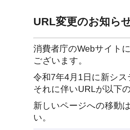
URL変更のお知ら
消費者庁のWebサイト
ございます。
令和7年4月1日に新シ
それに伴いURLが以下
新しいページへの移動
い。