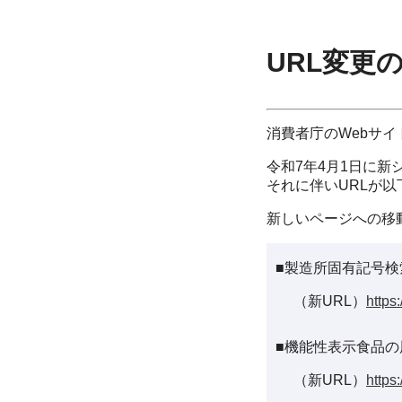
URL変更
消費者庁のWebサ
令和7年4月1日に新
それに伴いURLが
新しいページへの移
■製造所固有記号検
（新URL）
https
■機能性表示食品の
（新URL）
https