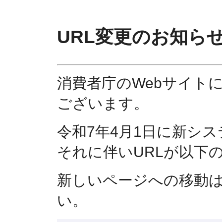
URL変更のお知ら
消費者庁のWebサイト
ございます。
令和7年4月1日に新シ
それに伴いURLが以下
新しいページへの移動
い。