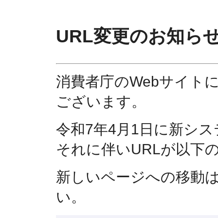
URL変更のお知ら
消費者庁のWebサイト
ございます。
令和7年4月1日に新シ
それに伴いURLが以下
新しいページへの移動
い。