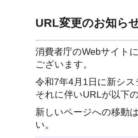
URL変更のお知ら
消費者庁のWebサイト
ございます。
令和7年4月1日に新シ
それに伴いURLが以下
新しいページへの移動
い。