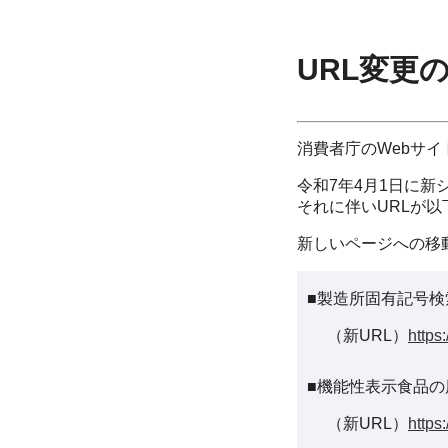
URL変更
消費者庁のWebサ
令和7年4月1日に新
それに伴いURLが
新しいページへの移
■製造所固有記号検
（新URL）
https
■機能性表示食品の
（新URL）
https