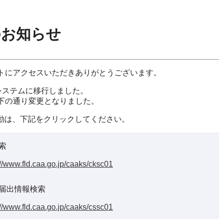
のお知らせ
イトにアクセスいただきありがとうございます。
システムに移行しました。
以下の通り変更となりました。
動は、下記をクリックしてください。
索
://www.fld.caa.go.jp/caaks/cksc01
届出情報検索
://www.fld.caa.go.jp/caaks/cssc01