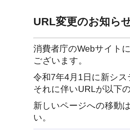
URL変更のお知ら
消費者庁のWebサイト
ございます。
令和7年4月1日に新シ
それに伴いURLが以下
新しいページへの移動
い。