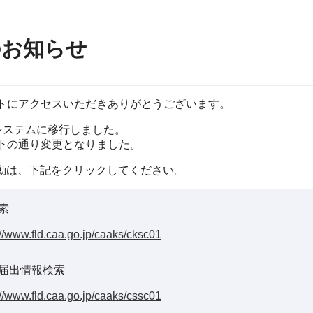
のお知らせ
イトにアクセスいただきありがとうございます。
システムに移行しました。
以下の通り変更となりました。
動は、下記をクリックしてください。
索
://www.fld.caa.go.jp/caaks/cksc01
届出情報検索
://www.fld.caa.go.jp/caaks/cssc01