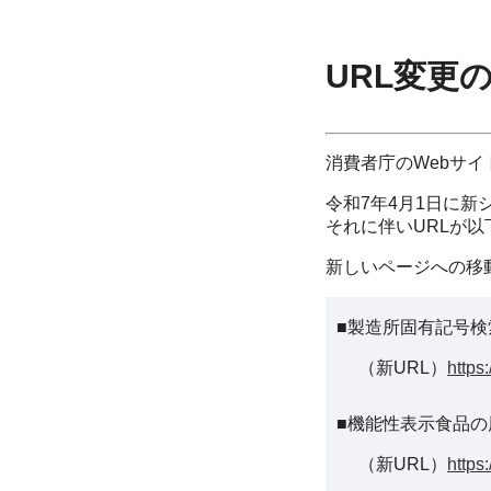
URL変更
消費者庁のWebサ
令和7年4月1日に新
それに伴いURLが
新しいページへの移
■製造所固有記号検
（新URL）
https
■機能性表示食品の
（新URL）
https