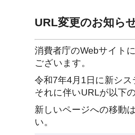
URL変更のお知ら
消費者庁のWebサイト
ございます。
令和7年4月1日に新シ
それに伴いURLが以下
新しいページへの移動
い。