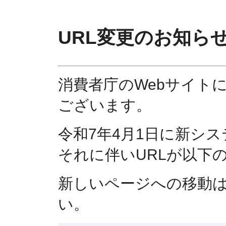
URL変更のお知ら
消費者庁のWebサイト
ございます。
令和7年4月1日に新シ
それに伴いURLが以下
新しいページへの移動
い。