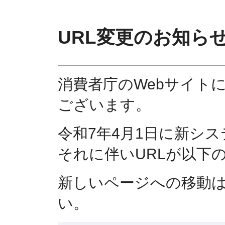
URL変更のお知ら
消費者庁のWebサイト
ございます。
令和7年4月1日に新シ
それに伴いURLが以下
新しいページへの移動
い。