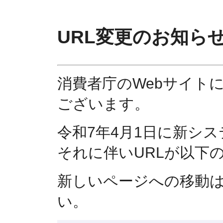
URL変更のお知ら
消費者庁のWebサイト
ございます。
令和7年4月1日に新シ
それに伴いURLが以下
新しいページへの移動
い。