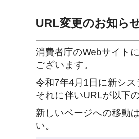
URL変更のお知ら
消費者庁のWebサイト
ございます。
令和7年4月1日に新シ
それに伴いURLが以下
新しいページへの移動
い。