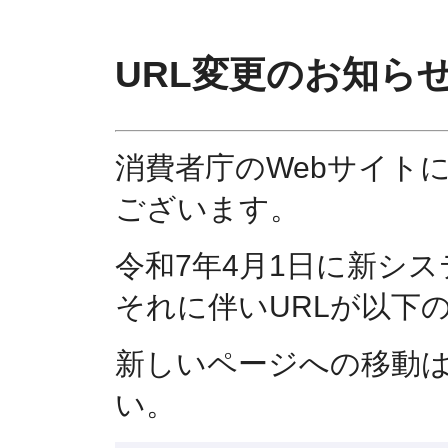
URL変更のお知ら
消費者庁のWebサイト
ございます。
令和7年4月1日に新シ
それに伴いURLが以下
新しいページへの移動
い。