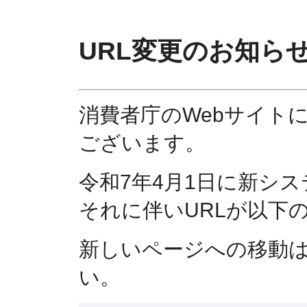
URL変更のお知ら
消費者庁のWebサイト
ございます。
令和7年4月1日に新シ
それに伴いURLが以下
新しいページへの移動
い。