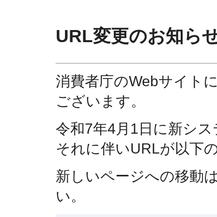
URL変更のお知ら
消費者庁のWebサイト
ございます。
令和7年4月1日に新シ
それに伴いURLが以下
新しいページへの移動
い。